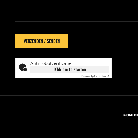
Anti-robotverificatie
Klik om te starten
Friendly
Captcha ⇗
MiCHiELKIJK