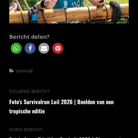
Bericht delen?
Categorieën
survival
Bericht
VOLGEND BERICHT
Volgend
navigatie
Foto’s Survivalrun Loil 2026 | Beelden van een
bericht
tropische editie
VORIG BERICHT
Vorig