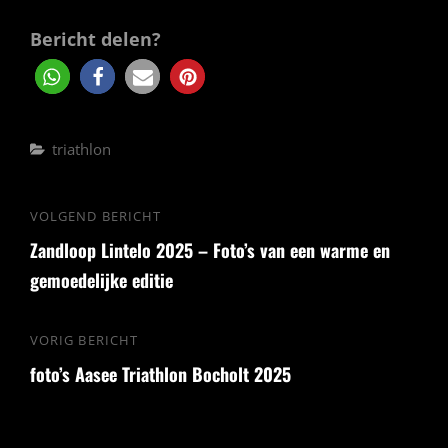
Bericht delen?
Categorieën
triathlon
Bericht
VOLGEND BERICHT
Volgend
navigatie
Zandloop Lintelo 2025 – Foto’s van een warme en
bericht
gemoedelijke editie
VORIG BERICHT
Vorig
foto’s Aasee Triathlon Bocholt 2025
bericht