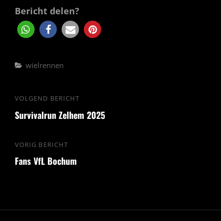
Bericht delen?
Categorieën
wielrennen
Bericht
VOLGEND BERICHT
Volgend
navigatie
Survivalrun Zelhem 2025
bericht
VORIG BERICHT
Vorig
Fans VfL Bochum
bericht