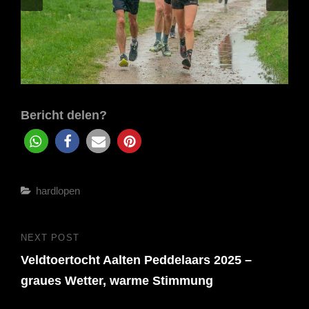
Bericht delen?
Categories
hardlopen
Beitragsnavigation
NEXT POST
Next
Veldtoertocht Aalten Peddelaars 2025 –
Post
graues Wetter, warme Stimmung