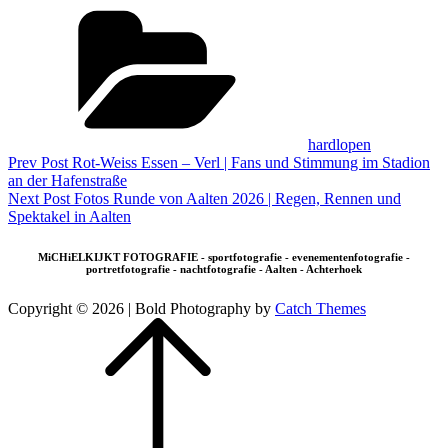
Categories
hardlopen
Beitragsnavigation
Previous
Prev Post
Rot-Weiss Essen – Verl | Fans und Stimmung im Stadion
Post
an der Hafenstraße
Next
Next Post
Fotos Runde von Aalten 2026 | Regen, Rennen und
Post
Spektakel in Aalten
MiCHiELKIJKT FOTOGRAFIE - sportfotografie - evenementenfotografie -
portretfotografie - nachtfotografie - Aalten - Achterhoek
Copyright © 2026
|
Bold Photography by
Catch Themes
Scroll
Scroll
Up
Up