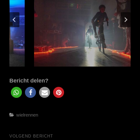
Bericht delen?
Categorieën
wielrennen
Bericht
VOLGEND BERICHT
Volgend