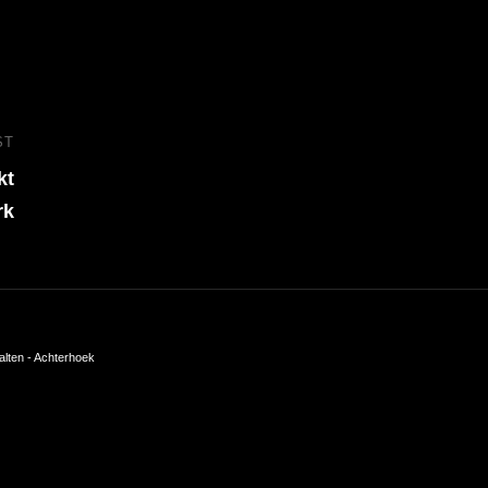
ST
Next
kt
Post
rk
alten - Achterhoek