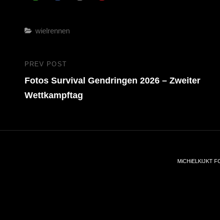
Categories
wielrennen
Beitragsnavigation
PREV POST
Previous
Fotos Survival Gendringen 2026 – Zweiter
Post
Wettkampftag
MiCHiELKIJKT FOTO