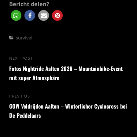
Bericht delen?
Categories
survival
Beitragsnavigation
NEXT POST
Next
Fotos Nightride Aalten 2026 – Mountainbike-Event
Post
mit super Atmosphäre
PREV POST
Previous
GOW Veldrijden Aalten – Winterlicher Cyclocross bei
Post
De Peddelaars